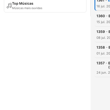
-
1361
E
Top Músicas
16 jul. 2
Músicas mais ouvidas
-
1360
15 jul. 2
-
1359
08 jul. 
-
1358
01 jul. 2
-
1357
24 jun. 