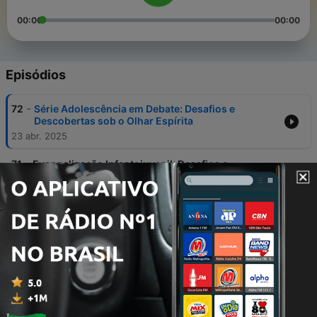
00:00
00:00
Episódios
-
72
Série Adolescência em Debate: Desafios e
Descobertas sob o Olhar Espírita
23 abr. 2025
-
71
Evangelização Infantojuvenil: Desafios e
Importância no Século 21
20 mar. 2025
-
70
O Luto no Espiritismo: Como lidar com a perda de
entes queridos? - PARTE 2
27 set. 2024
-
69
O Luto no Espiritismo: Como lidar com a perda de
entes queridos?
13 set. 2024