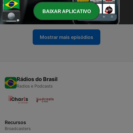
-
68
Desvendando o Eu: Conversas sobre
Autoconhecimento - Parte 2
BAIXAR APLICATIVO
06 ago. 2024
Mostrar mais episódios
Rádios do Brasil
Radios e Podcasts
Recursos
Broadcasters