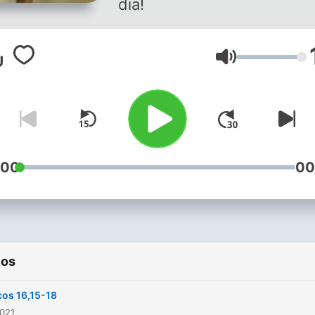
dia!
Volume
:00
00
ios
os 16,15-18
2021