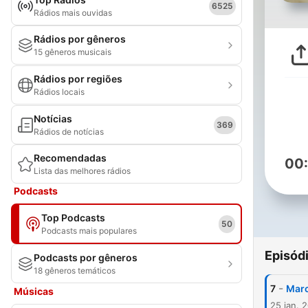
6525
Rádios mais ouvidas
Rádios por gêneros
15 gêneros musicais
Rádios por regiões
Rádios locais
Notícias
369
Rádios de notícias
Recomendadas
00
Lista das melhores rádios
Podcasts
Top Podcasts
50
Podcasts mais populares
Episód
Podcasts por gêneros
18 gêneros temáticos
-
7
Marc
Músicas
25 jan. 