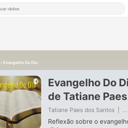
Evangelho Do Dia
Evangelho Do D
de Tatiane Paes
dos Santos
Tatiane Paes dos Santos
|
7
Reflexão sobre o evangelh