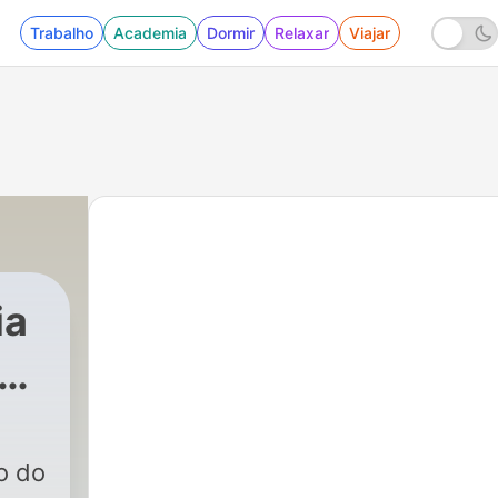
Trabalho
Academia
Dormir
Relaxar
Viajar
ia
 - Marcos 16,15-18
o do