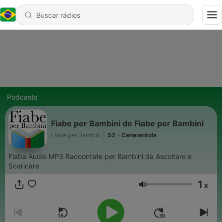
Podcasts
Fiabe per Bambini de Fiabe per Bambini
Fiabe per Bambini
|
52 - Cenerentola
Fiabe Audio MP3 Raccontate per Bambini da Ascoltare e
Scaricare
1
x
Volume