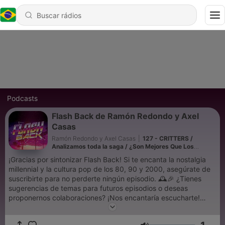
Podcasts
Flash Back de Ramón Redondo y Axel
Casas
Ramón Redondo y Axel Casas
|
127 - CRITTERS /
Analizamos toda la saga / ¿Son Mejores Que Los
Gremlins? / FlashBack
¡Gracias por sintonizar Flash Back! Si te encanta la nostalgia
millennial y la cultura pop de los 80, 90 y 2000, asegúrate de
suscribirte para no perderte ningún episodio. 🕰️🎉 ¿Tienes
sugerencias de temas para futuros episodios o deseas
proponernos colaboraciones? ¡Nos encantaría escucharte!
Puedes ponerte en contacto con nosotros a través de nuestras
redes sociales: Esperamos tus ideas y comentarios. ¡Juntos