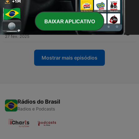
-
124
LA PUERTA “The gate” película de Terror Juvenil
Y Portales Infernales / FlashBack
27 fev. 2025
BAIXAR APLICATIVO
-
123
JURASSIC PARK (1993) / FlashBack
27 fev. 2025
Mostrar mais episódios
Rádios do Brasil
Radios e Podcasts