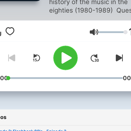
history of the music in the
eighties (1980-1989) Que
podcast è dedicato alla sto
della musica degli anni ott
Volume
(1980-1989) © All Rights
Reserved
:00
00
ios