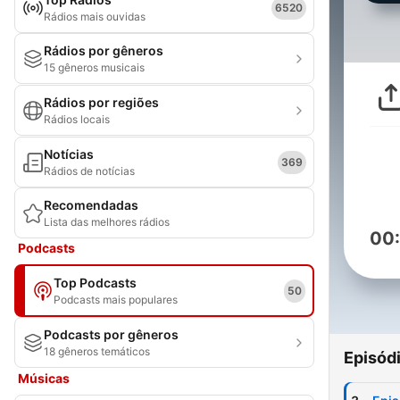
6520
Rádios mais ouvidas
Rádios por gêneros
15 gêneros musicais
Rádios por regiões
Rádios locais
Notícias
369
Rádios de notícias
Recomendadas
Lista das melhores rádios
00
Podcasts
Top Podcasts
50
Podcasts mais populares
Podcasts por gêneros
18 gêneros temáticos
Episód
Músicas