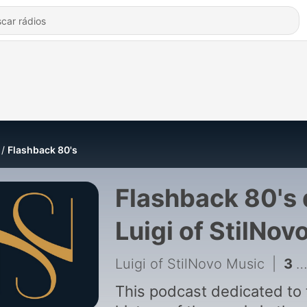
Flashback 80's
Flashback 80's
Luigi of StilNov
Music
Luigi of StilNovo Music
|
3 - Episode 3: Flashback 80's - Episode 3
This podcast dedicated to 