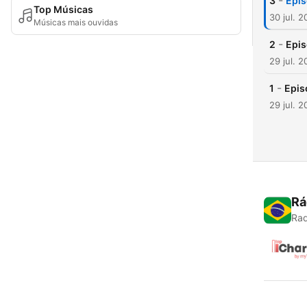
-
3
Epis
Top Músicas
30 jul. 2
Músicas mais ouvidas
-
2
Epis
29 jul. 2
-
1
Epis
29 jul. 2
Rá
Rad