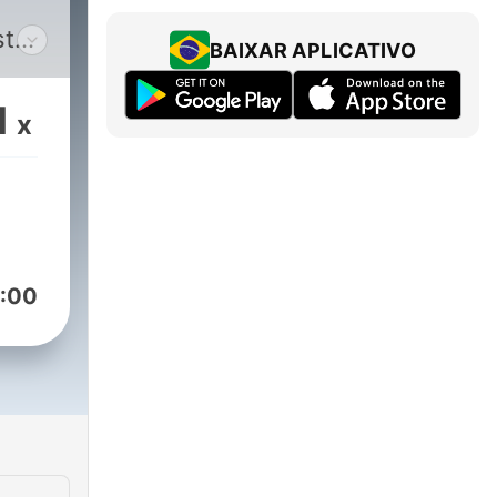
sto
BAIXAR APLICATIVO
ria
anta
1
x
:00