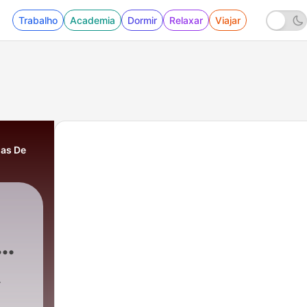
Trabalho
Academia
Dormir
Relaxar
Viajar
as De
e
Jeová
|
14 - Testemunhas de Jeová UMA SEITA 