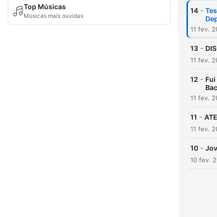
Top Músicas
-
14
Tes
Músicas mais ouvidas
Dep
11 fev. 
-
13
DIS
11 fev. 
-
12
Fui
Bac
11 fev. 
-
11
ATE
11 fev. 
-
10
Jov
10 fev. 