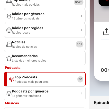
6520
Rádios mais ouvidas
Rádios por gêneros
15 gêneros musicais
Rádios por regiões
Rádios locais
Notícias
369
Rádios de notícias
Recomendadas
Lista das melhores rádios
Podcasts
00
Top Podcasts
50
Podcasts mais populares
Podcasts por gêneros
18 gêneros temáticos
Episód
Músicas