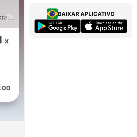
De
s
BAIXAR APLICATIVO
ora
á
1
x
e
TOS
:00