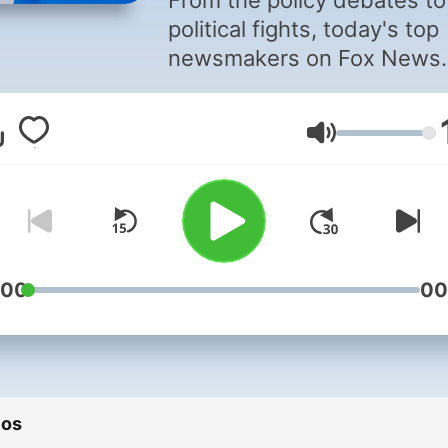
From the policy debates to
political fights, today's top
newsmakers on Fox News
Sunday, which airs weekly
Fox News Channel.
Volume
:00
00
ios