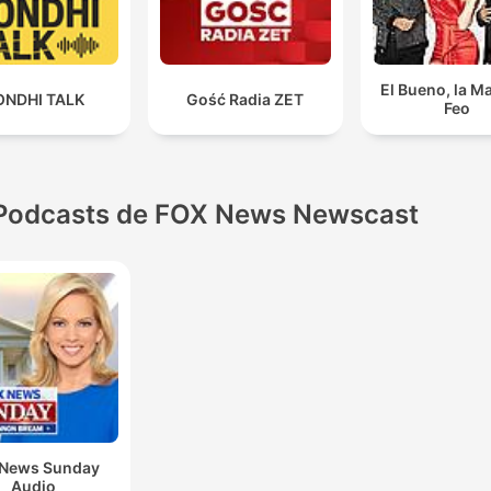
El Bueno, la Ma
ONDHI TALK
Gość Radia ZET
Feo
Podcasts de FOX News Newscast
 News Sunday
Audio