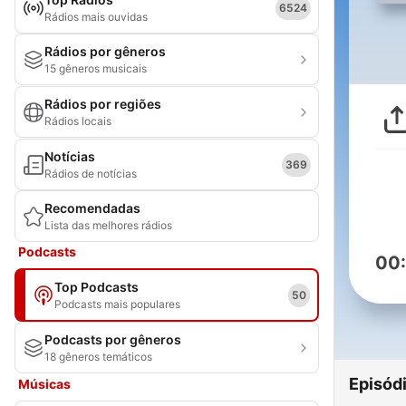
6524
Rádios mais ouvidas
Rádios por gêneros
15 gêneros musicais
Rádios por regiões
Rádios locais
Notícias
369
Rádios de notícias
Recomendadas
Lista das melhores rádios
Podcasts
00
Top Podcasts
50
Podcasts mais populares
Podcasts por gêneros
18 gêneros temáticos
Episód
Músicas