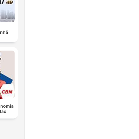
anhã
conomia
itão