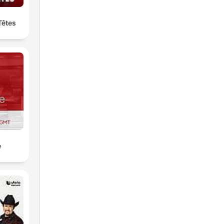
Têtes
e