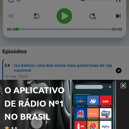
x
Volume
00:00
00:00
Episódios
-
54
Iza Sabino: uma das vozes mais poderosas do rap
nacional
10 mar. 2025
-
53
A década que mudou a história da cultura em BH
24 fev. 2025
-
52
Temperaturas geladas, encontro com baleias e
mais de 100 quilômetros de aventura: Conheça o
ultramaratonista Fernando Nazário
13 maio 2024