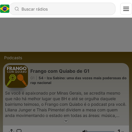
Podcasts
Frango com Quiabo de G1
G1
|
54 - Iza Sabino: uma das vozes mais poderosas do
rap nacional
Se você é apaixonado por Minas Gerais, se acredita mesmo
que não há melhor lugar que BH e até se orgulha daquele
bairrismo teimoso, o Frango com Quiabo é o podcast pra você.
Liliana Junger e Thais Pimentel dividem a mesa com quem
anda movimentando o estado em todas as áreas: música,
literatura, cinema, gastronomia, tecnologia etc.
1