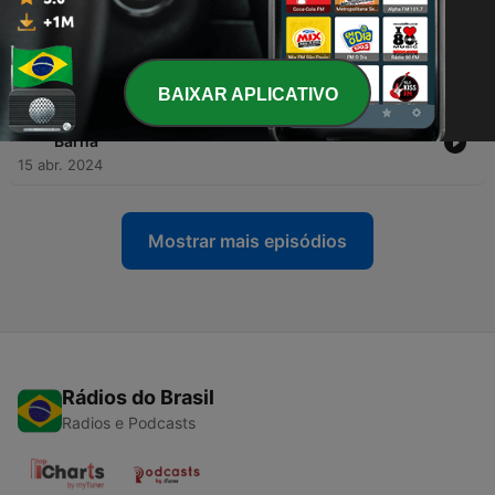
-
51
Vodum, vudu, vodu: Saiba qual é a história de
Minas e África que está por trás do enredo
vencedor do carnaval carioca deste ano
29 abr. 2024
BAIXAR APLICATIVO
-
50
Conheça a 'sangria desatada' da cantora Augusta
Barna
15 abr. 2024
Mostrar mais episódios
Rádios do Brasil
Radios e Podcasts