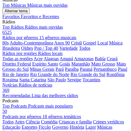
Top Músicas
Músicas mais ouvidas
Alternar tema
Favoritos
Favoritos e Recentes
Rádios
Top Rádios
Rádios mais ouvidas
6525
Rádios por gêneros
15 gêneros musicais
80s
Adulto-Contemporânea
Anos 90
Cristã
Gospel
Local
Música
Brasileira
Oldies
Pop / Top 40
Variedade
Todos
Rádios por regiões
Rádios locais
Todas as regiões
Acre
Alagoas
Amapá
Amazonas
Bahía
Ceará
Distrito Federal
Espírito Santo
Goiás
Maranhão
Mato Grosso
Mato
Grosso do Sul
Minas Gerais
Pará
Paraíba
Paraná
Pernambuco
Piauí
Rio de Janeiro
Rio Grande do Norte
Rio Grande do Sul
Rondônia
Roraima
Santa Catarina
São Paulo
Sergipe
Tocantins
Notícias
Rádios de notícias
369
Recomendadas
Lista das melhores rádios
Podcasts
Top Podcasts
Podcasts mais populares
50
Podcasts por gêneros
18 gêneros temáticos
Todos
Artes
Ciência
Comédia
Crianças e família
Crimes verídicos
Educação
Esportes
Ficção
Governo
História
Lazer
Músicas