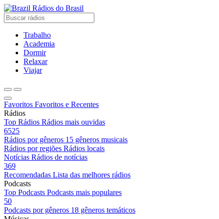
Rádios do Brasil
Trabalho
Academia
Dormir
Relaxar
Viajar
Favoritos
Favoritos e Recentes
Rádios
Top Rádios
Rádios mais ouvidas
6525
Rádios por gêneros
15 gêneros musicais
Rádios por regiões
Rádios locais
Notícias
Rádios de notícias
369
Recomendadas
Lista das melhores rádios
Podcasts
Top Podcasts
Podcasts mais populares
50
Podcasts por gêneros
18 gêneros temáticos
Músicas