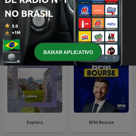
吳淡如人生實用商學院
Opto ita
Podcasts internacionais de Negócios
BAIXAR APLICATIVO
Explora
BFM Bourse