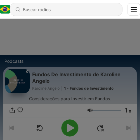
Podcasts
Fundos De Investimento de Karoline
Angelo
Karoline Angelo
|
1 - Fundos de Investimento
Considerações para Investir em Fundos.
1
x
Volume