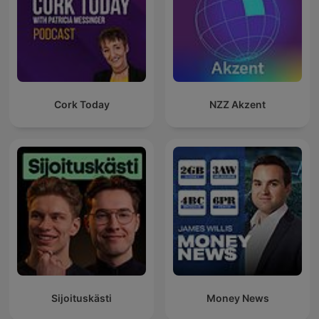
Cork Today
NZZ Akzent
Sijoituskästi
Money News