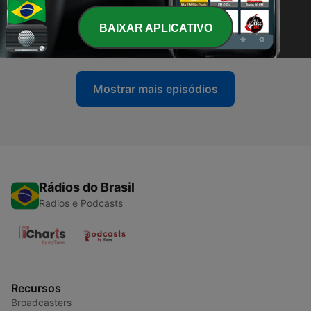
-
8
The Girls Who Read #1
BAIXAR APLICATIVO
15 jan. 2021
Mostrar mais episódios
Rádios do Brasil
Radios e Podcasts
Recursos
Broadcasters