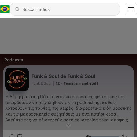
Podcasts
Funk & Soul de Funk & Soul
Funk & Soul
|
12 - Feminism and stuff
Η Δήμητρα και η Πόπη είναι δύο εικοσάρες φοιτήτριες που
αποφάσισαν να ασχοληθούν με το podcasting, καθώς
λατρεύουν τις ταινίες, τις σειρές, διαφορετικά είδη μουσικής
και τις μακροσκελείς συζητήσεις με ένα ποτήρι κρασί.
Ακούστε τες να εξιστορούν αστείες ιστορίες τους, απόψεις
τους σε καθημερινά ζητήματα, αλλά πάνω από όλα με λίγο
funk and soul...
1