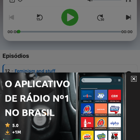
x
Volume
00:00
00:00
Episódios
-
12
Feminism and stuff
05 mar. 2021
-
11
Happy (Anti) Valentine’s Day
12 fev. 2021
-
10
The Girls Who Read #3
29 jan. 2021
-
9
The Girls Who Read #2
22 jan. 2021