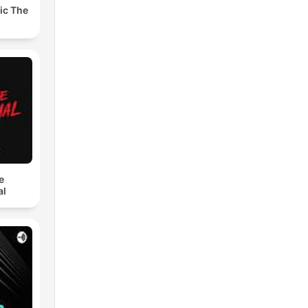
ic The
e
al