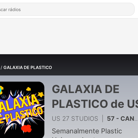
GALAXIA DE PLASTICO
GALAXIA DE
PLASTICO de U
27 STUDIOS
US 27 STUDIOS
|
57 - CANCELARON ACOLYTE - EL FUTURO DE STAR WARS PROGRAMA ESPECIAL
Semanalmente Plastic