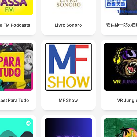
a FM Podcasts
Livro Sonoro
安住紳一郎の日
ast Para Tudo
MF Show
VR Jungl