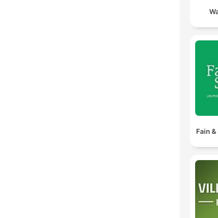
Wa
Fain &