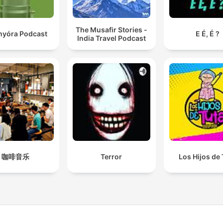
The Musafir Stories -
anyóra Podcast
E É, É ?
India Travel Podcast
咖啡音乐
Terror
Los Hijos de