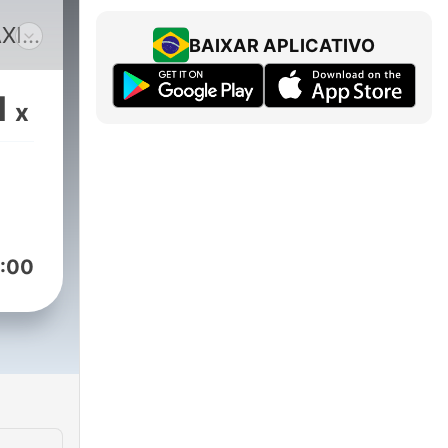
AXIA
BAIXAR APLICATIVO
eek,
1
x
tas,
 de
e
:00