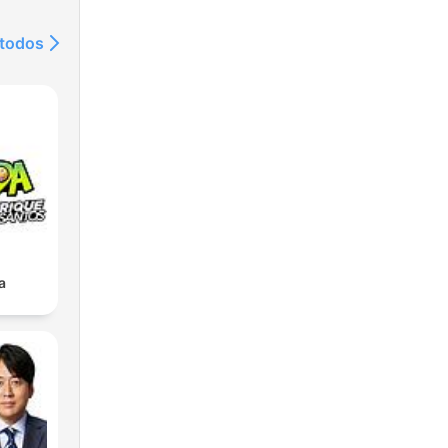
 todos
a