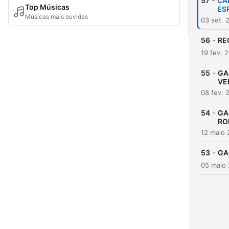
-
57
CA
Top Músicas
ES
Músicas mais ouvidas
03 set. 
-
56
RE
19 fev. 
-
55
GA
VE
08 fev. 
-
54
GA
RO
12 maio
-
53
GA
05 maio