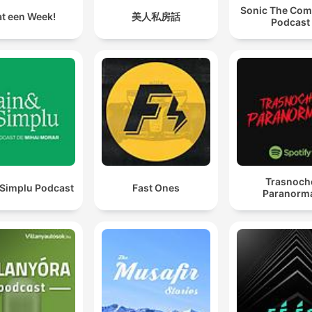
Sonic The Com
t een Week!
美人私房話
Podcast
Trasnoch
 Simplu Podcast
Fast Ones
Paranorm