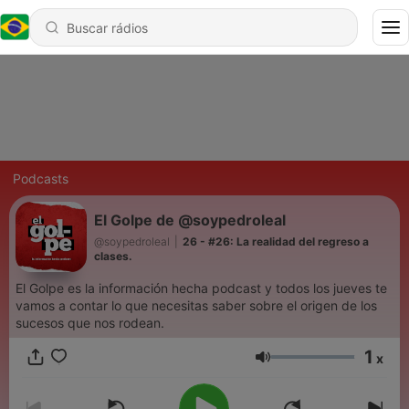
Podcasts
El Golpe de @soypedroleal
@soypedroleal
|
26 - #26: La realidad del regreso a
clases.
El Golpe es la información hecha podcast y todos los jueves te
vamos a contar lo que necesitas saber sobre el origen de los
sucesos que nos rodean.
1
x
Volume