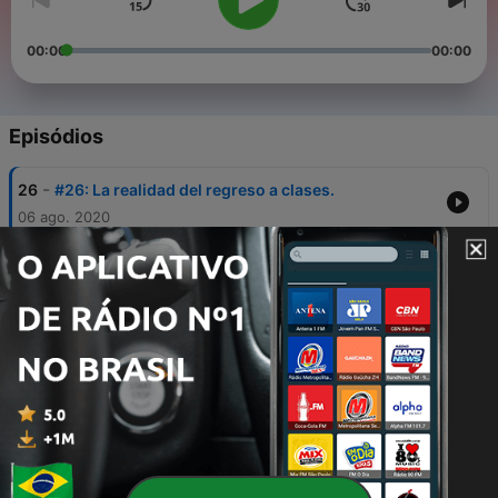
00:00
00:00
Episódios
-
26
#26: La realidad del regreso a clases.
06 ago. 2020
-
25
#25: El canto de Lozoya.
30 jul. 2020
-
24
24. La preocupación de López-Gatell.
16 jul. 2020
-
23
23. Es un honor estar con... ¿Donald Trump?
09 jul. 2020
-
22
22. El sismo en la CONAPRED.