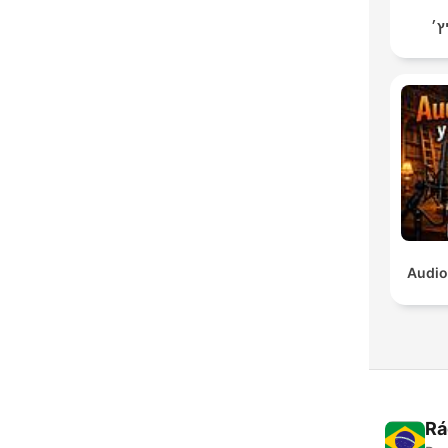
ץ׳
Audio
Rá