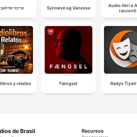
Audio libri e 
טייכר וזרחובי
Synnøve og Vanessa
racconti
libros y relatos
Fængsel
Radyo Tiyat
dios do Brasil
Recursos