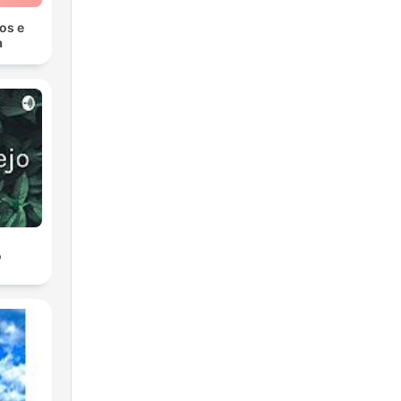
ros e
a
o