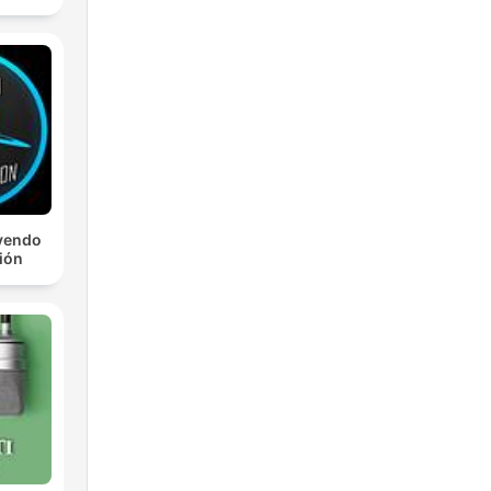
yendo
ción