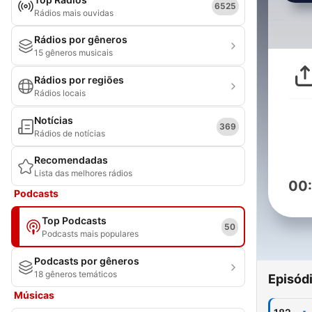
6525
Rádios mais ouvidas
Rádios por gêneros
15 gêneros musicais
Rádios por regiões
Rádios locais
Notícias
369
Rádios de notícias
Recomendadas
Lista das melhores rádios
00
Podcasts
Top Podcasts
50
Podcasts mais populares
Podcasts por gêneros
18 gêneros temáticos
Episód
Músicas