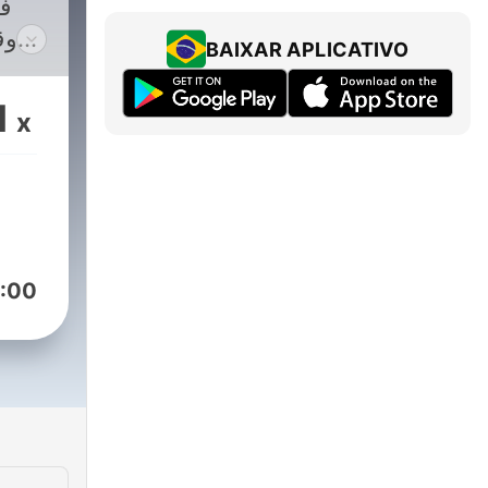
ف،
وق
BAIXAR APLICATIVO
1
x
:00