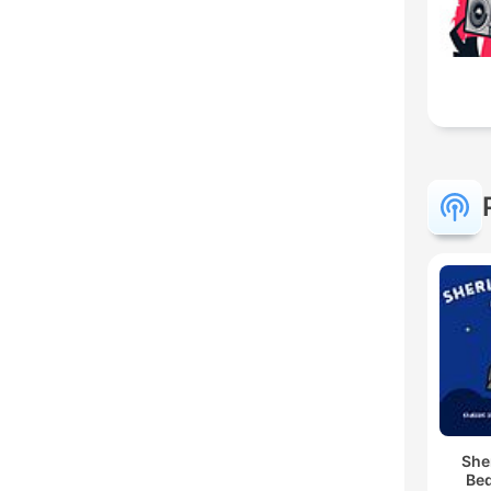
She
Bed