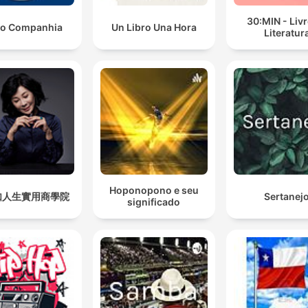
30:MIN - Liv
io Companhia
Un Libro Una Hora
Literatur
Hoponopono e seu
如人生實用商學院
Sertanej
significado