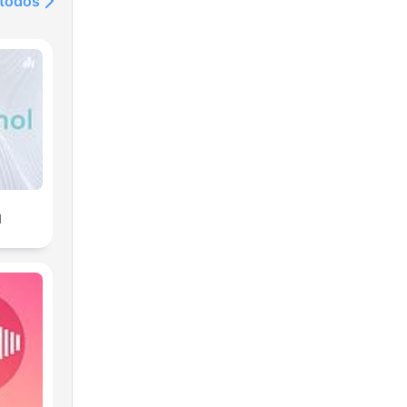
 todos
l