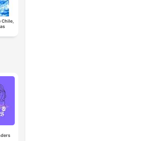
 Chile,
las
nders