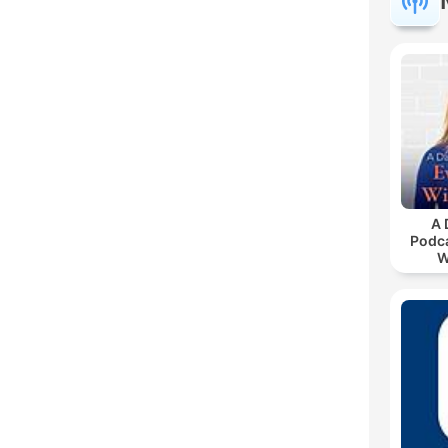
A 
Podca
W