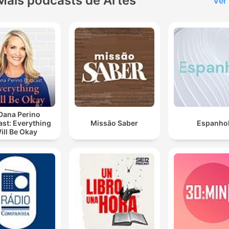
Mais podcasts de Artes
Ver
Dana Perino
st: Everything
Missão Saber
Espanho
ill Be Okay