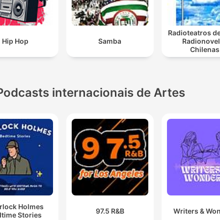
Radioteatros de
Hip Hop
Samba
Radionove
Chilenas
Podcasts internacionais de Artes
rlock Holmes
97.5 R&B
Writers & Wo
time Stories