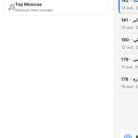
-
182
سة
Top Músicas
14 out. 
Músicas mais ouvidas
-
181
بر
13 out. 
-
180
لي
12 out. 
-
179
نى
11 out. 
-
178
رة
10 out. 