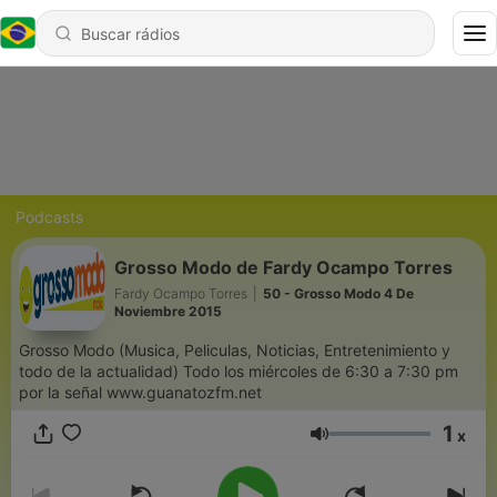
Podcasts
Grosso Modo de Fardy Ocampo Torres
Fardy Ocampo Torres
|
50 - Grosso Modo 4 De
Noviembre 2015
Grosso Modo (Musica, Peliculas, Noticias, Entretenimiento y
todo de la actualidad) Todo los miércoles de 6:30 a 7:30 pm
por la señal www.guanatozfm.net
1
x
Volume