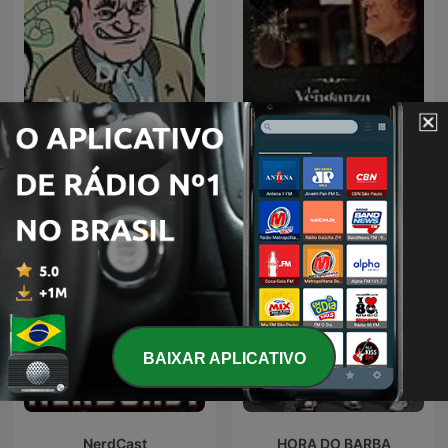
La Venganza Será Terrible
Dr. Pimpolho
(oficial)
BAIXAR APLICATIVO
NerdCast
HORA DO BARBA