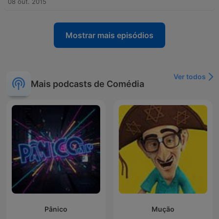
08 out. 2015
Mostrar mais episódios
Ver todos
Mais podcasts de Comédia
Pânico
Mução