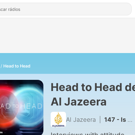
Head to Head
Head to Head d
Al Jazeera
Al Jazeera
|
147 - Is China a threat or a partner to the West? | Head to Head