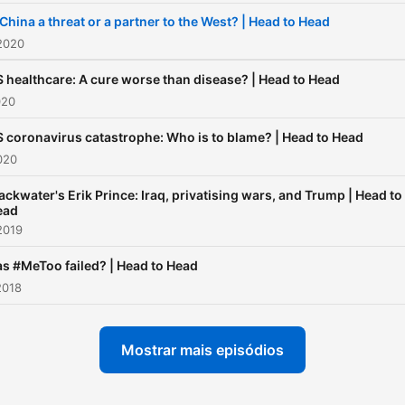
 China a threat or a partner to the West? | Head to Head
2020
 healthcare: A cure worse than disease? | Head to Head
020
 coronavirus catastrophe: Who is to blame? | Head to Head
2020
ackwater's Erik Prince: Iraq, privatising wars, and Trump | Head to
ead
2019
s #MeToo failed? | Head to Head
2018
Mostrar mais episódios