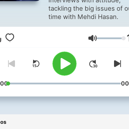
Interviews with attitude,
tackling the big issues of o
time with Mehdi Hasan.
Volume
:00
00
ios