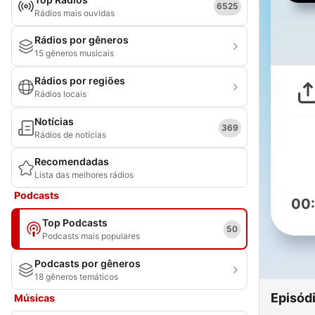
6525
Rádios mais ouvidas
Rádios por gêneros
15 gêneros musicais
Rádios por regiões
Rádios locais
Notícias
369
Rádios de notícias
Recomendadas
Lista das melhores rádios
Podcasts
00
Top Podcasts
50
Podcasts mais populares
Podcasts por gêneros
18 gêneros temáticos
Episód
Músicas