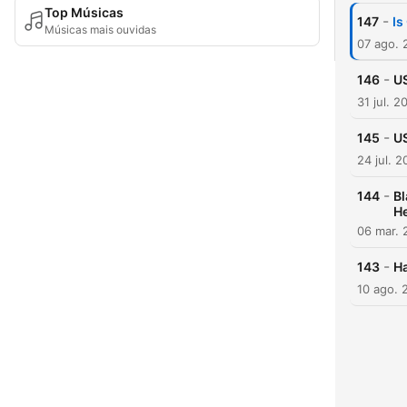
Top Músicas
-
147
Is
Músicas mais ouvidas
07 ago. 
-
146
US
31 jul. 2
-
145
US
24 jul. 
-
144
Bl
H
06 mar. 
-
143
Ha
10 ago. 