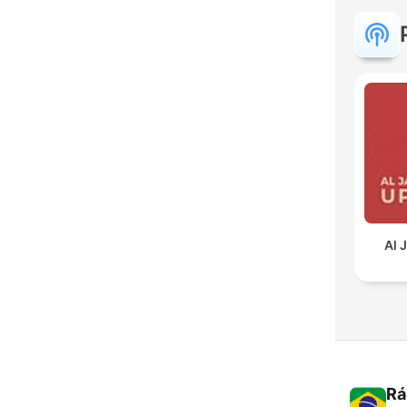
Al 
Rá