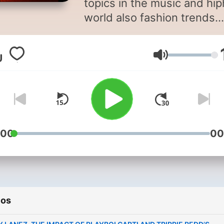
topics in the music and hi
world also fashion trends
(modern culture)
Volume
:00
00
ios