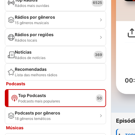
6525
Rádios mais ouvidas
Rádios por gêneros
15 gêneros musicais
Rádios por regiões
Rádios locais
Notícias
369
Rádios de notícias
Recomendadas
Lista das melhores rádios
00
Podcasts
Top Podcasts
50
Podcasts mais populares
Podcasts por gêneros
18 gêneros temáticos
Episód
Músicas