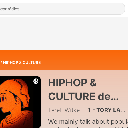
HIPHOP & CULTURE
HIPHOP &
CULTURE de
Tyrell Witke
Tyrell Witke
|
1 - TORY LANEZ, THE IMPACT OF PLAYBOI CARTI AND TRIPPIE REDD’S PEGASUS
We mainly talk about popul