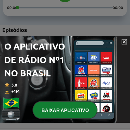
00:00
00:00
Episódios
-
4
Neurociências e Educação 🎈
12 fev. 2023
-
3
1.2 - Vitor e seu irmão/ A Descoberta
03 abr. 2021
-
2
1.1 - Santinho, Luís Fernando Veríssimo
03 abr. 2021
-
1
Palavras, muitas palavras.
02 abr. 2021
BAIXAR APLICATIVO