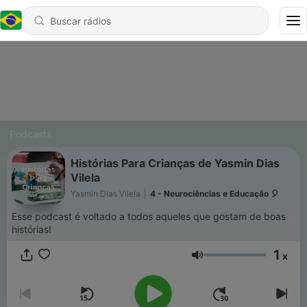
Podcasts
Histórias Para Crianças de Yasmin Dias
Vilela
Yasmin Dias Vilela
|
4 - Neurociências e Educação 🎈
Esse podcast é voltado a todos aqueles que gostam de boas
histórias!
1
x
Volume