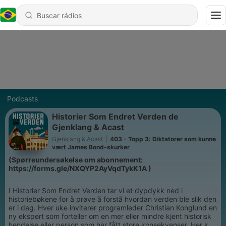
Podcasts
Historier Som Endret Verden de
Gjenklang & Acast
Gjenklang & Acast
|
403 - Topp 3: Diktatorer som kunne
vært James Bond-skurker
(Spørreundersøkelse om abonnement:
https://forms.gle/NXQYP2AyVqdTykK1A )
I Historier Som Endret Verden tar vi et dypdykk ned i
historiebøkene for å prøve å forstå hvordan verden ble slik den
er i dag. Hver uke inviterer programleder Christian Konglund en
ny ekspert som forteller om en mer eller mindre kjent historisk
hendelse eller person som har fått store konsekvenser. Her kan