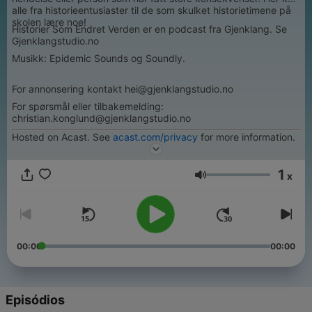
alle fra historieentusiaster til de som skulket historietimene på
skolen lære noe!
Historier Som Endret Verden er en podcast fra Gjenklang. Se
Gjenklangstudio.no
Musikk: Epidemic Sounds og Soundly.
For annonsering kontakt hei@gjenklangstudio.no
For spørsmål eller tilbakemelding:
christian.konglund@gjenklangstudio.no
Hosted on Acast. See
acast.com/privacy
for more information.
1
x
Volume
00:00
00:00
Episódios