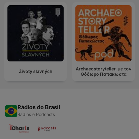
Archaeostoryteller, με τον
Životy slavných
Θόδωρο Παπακώστα
Rádios do Brasil
Radios e Podcasts