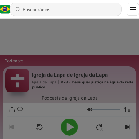
Podcasts
Igreja da Lapa de Igreja da Lapa
Igreja da Lapa
|
978 - Deus quer justiça na água da rede
pública
Podcasts da Igreja da Lapa
1
x
Volume