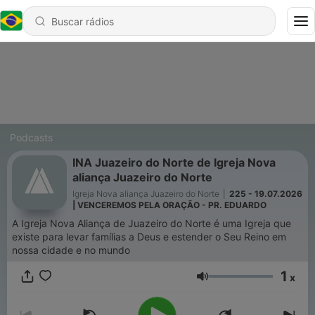
Podcasts
INA Juazeiro do Norte de Igreja Nova
aliança Juazeiro do Norte
Igreja Nova aliança Juazeiro do Norte
|
225 - 19.07.2026
| VENCEREMOS PELA ORAÇÃO - PR. EDUARDO
A Igreja Nova Aliança de Juazeiro do Norte é uma Igreja que
existe para levar famílias a Deus e estender o Seu Reino em
nossa cidade e no mundo
1
x
Volume