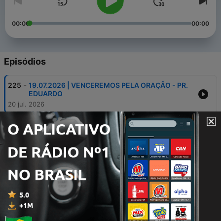
00:00
00:00
Episódios
-
225
19.07.2026 | VENCEREMOS PELA ORAÇÃO - PR.
EDUARDO
20 jul. 2026
-
224
12.07.2026 | DNA . DEUS NA AGENDA - PR.
EDUARDO
13 jul. 2026
-
223
24.05.2026 | SAL E LUZ - PR. EDUARDO
25 maio 2026
-
222
17.05.2026 .. NO VALE OU NA MONTANHA - PR.
DAVI
18 maio 2026