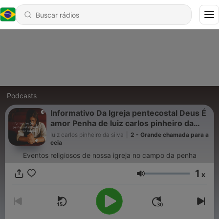
Podcasts
Informativo Da Igreja pentecostal Deus É
amor Penha de luiz carlos pinheiro da
silva
luiz carlos pinheiro da silva
|
2 - Grande chamada para a
ceia
Eventos religiosos de nossa igreja no campo da penha
1
x
Volume