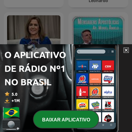
Leonardo
Autoconsciente Podcast |
Igreja Evangélica Cristo
Vida interior
Vive - Ap. Miguel Ângelo
BAIXAR APLICATIVO