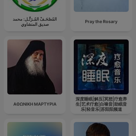
المُصْحَـفْ المُـرَتَّـل: محمد
Pray the Rosary
صديق المنشاوي
深度睡眠|解压|冥想|疗愈养
ΑΘΩΝΙΚΗ ΜΑΡΤΥΡΙΑ
生|艺术疗愈|白噪音|助眠音
乐|轻音乐|苏阳阳频道