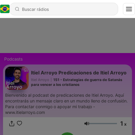
Podcasts
Itiel Arroyo Predicaciones de Itiel Arroyo
Itiel Arroyo
|
151 - Estrategias de guerra de Satanás
para vencer a los cristianos
Bienvenido al podcast de predicaciones de Itiel Arroyo. Aquí
encontrarás un mensaje claro en un mundo lleno de confusión.
Para contactar conmigo o apoyar mi trabajo -
www.itielarroyo.com
1
x
Volume