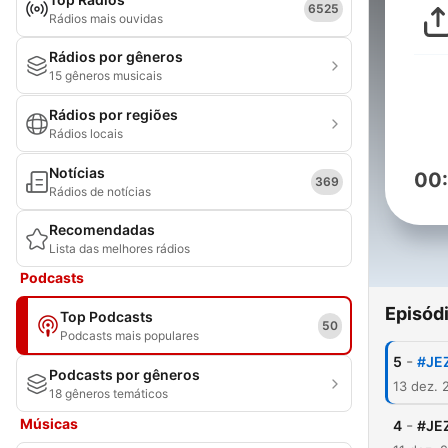
6525
Rádios mais ouvidas
Rádios por gêneros
15 gêneros musicais
Rádios por regiões
Rádios locais
Notícias
00
369
Rádios de notícias
Recomendadas
Lista das melhores rádios
Podcasts
Episód
Top Podcasts
50
Podcasts mais populares
-
5
#JE
Podcasts por gêneros
13 dez. 
18 gêneros temáticos
Músicas
-
4
#JE