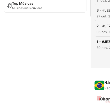
11 dez. 
Top Músicas
Músicas mais ouvidas
-
3
#JE
27 out. 
-
2
#JE
06 nov. 
-
1
#JE
30 nov. 
Rá
Rad