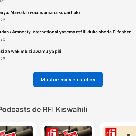
2026
enya: Mawakili waandamana kudai haki
026
dan : Amnesty International yasema rsf ilikiuka sheria El fasher
026
ki za wakimbizi awamu ya pili
026
Mostrar mais episódios
Podcasts de RFI Kiswahili