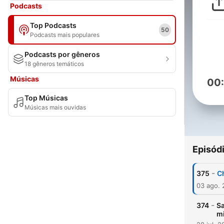
Podcasts
Top Podcasts
50
Podcasts mais populares
Podcasts por gêneros
18 gêneros temáticos
Músicas
00
Top Músicas
Músicas mais ouvidas
Episód
-
375
C
03 ago.
-
374
Sa
m