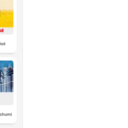
isé
Uchumi