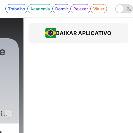
Trabalho
Academia
Dormir
Relaxar
Viajar
BAIXAR APLICATIVO
de
i
mo
unia