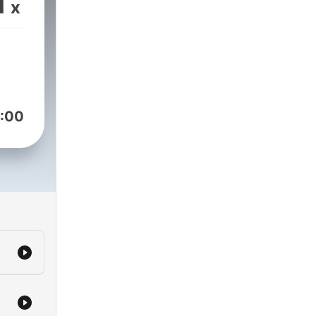
1
x
la
i ya
:00