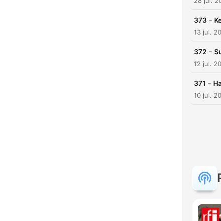
28 jul. 
-
373
K
13 jul. 2
-
372
Su
12 jul. 2
-
371
Ha
10 jul. 2