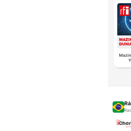
Mazin
Y
Rá
Rad