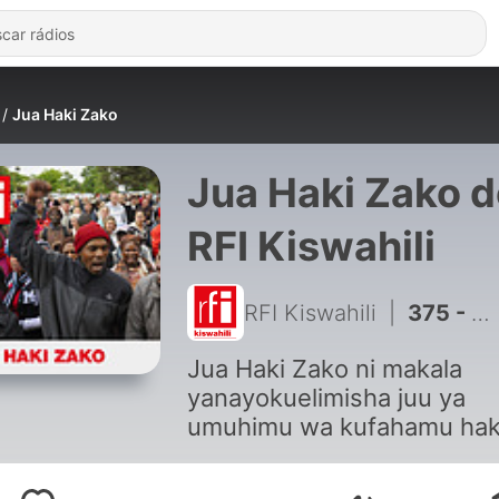
Jua Haki Zako
Jua Haki Zako 
RFI Kiswahili
RFI Kiswahili
|
375 - Changamoto za wasichana wanaopata ujauzito wakiwa shuleni
Jua Haki Zako ni makala
yanayokuelimisha juu ya
umuhimu wa kufahamu hak
zako na sheria halali zilizo
kwenye jamii, mataifa na d