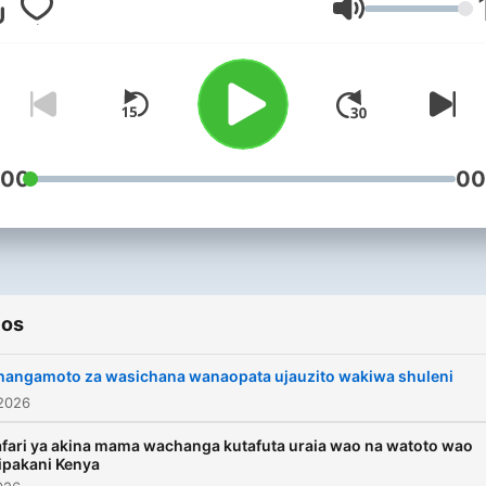
kwa ujumla. Jua Haki Zako
Volume
itakuelimisha juu ya masua
mbalimbali ya kisheria ndan
Afrika Mashariki, Afrika na
Duniani kwa ujumla.
:00
00
ios
hangamoto za wasichana wanaopata ujauzito wakiwa shuleni
 2026
fari ya akina mama wachanga kutafuta uraia wao na watoto wao
ipakani Kenya