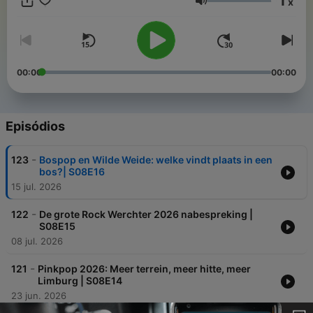
1
x
Nederland (en daarbuiten!). Tijdens de rest van het jaar
Volume
worden de dikste line-ups gespot, de interessantste trends
besproken en vooral veel lekkere muziek geluisterd om warm
te lopen voor het festivalseizoen. Dat doen onze hosts echter
nooit alleen, want De Festivalpodcast is niks zonder de
levendige community. Je bent van harte uitgenodigd om mee
00:00
00:00
te doen! Bijvoorbeeld via de speciale Whatsapp groep
(festileaks.com/whatsapp) of via het Festival Forum
(forum.festileaks.com). Of kom langs bij de meet-ups op de
festivals zelf!
Episódios
-
123
Bospop en Wilde Weide: welke vindt plaats in een
bos?| S08E16
15 jul. 2026
-
122
De grote Rock Werchter 2026 nabespreking |
S08E15
08 jul. 2026
-
121
Pinkpop 2026: Meer terrein, meer hitte, meer
Limburg | S08E14
23 jun. 2026