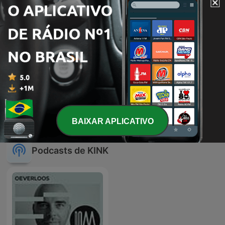
-
120
Best Kept Secret 2026: grootser dan ooit? |
S08E13
17 jun. 2026
-
119
De grote (kring)verjaardag van Dauwpop 2026 |
S08E12
05 jun. 2026
Mostrar mais episódios
BAIXAR APLICATIVO
Podcasts de KINK