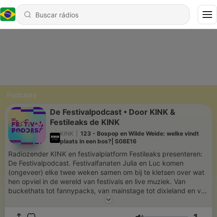
Podcasts
De Festivalpodcast • Door KINK &
Festileaks de KINK
KINK
|
123 - Bospop en Wilde Weide: welke vindt
plaats in een bos?| S08E16
Radiozender KINK en festivalplatform Festileaks presenteren:
De Festivalpodcast. Festivalfanaten Julia en Luc komen
(ongeveer) elke twee weken samen om bij te kletsen over wat
hen opviel in de wereld van festivals en live muziek. Van
buckethats tot fannypacks, van mainstage tot dixieland en van
timetable tetris tot bier: luister je mee naar dit plezier? In de
zomer word je meegenomen naar alle grote festivals van