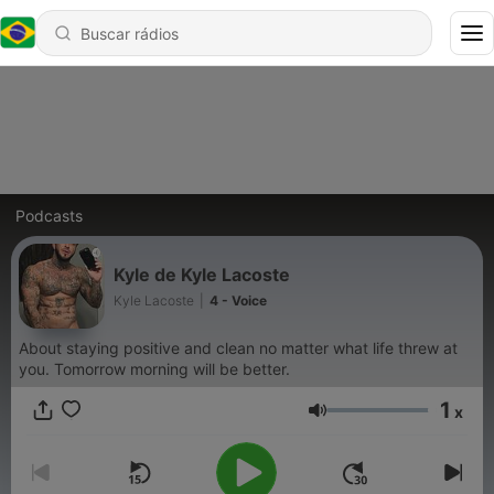
Podcasts
Kyle de Kyle Lacoste
Kyle Lacoste
|
4 - Voice
About staying positive and clean no matter what life threw at
you. Tomorrow morning will be better.
1
x
Volume