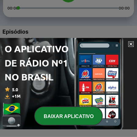
00:00
00:00
Episódios
-
4
Voice
12 maio 2020
-
3
Like how it’s gonna help us
12 maio 2020
-
2
K&B way
11 maio 2020
-
1
Kyle (Trailer)
11 maio 2020
BAIXAR APLICATIVO