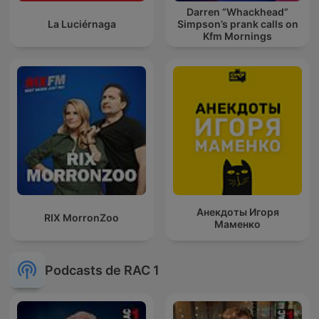
Darren “Whackhead”
La Luciérnaga
Simpson’s prank calls on
Kfm Mornings
Анекдоты Игоря
RIX MorronZoo
Маменко
Podcasts de RAC 1