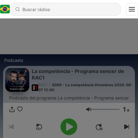
Podcasts
La competència - Programa sencer de
RAC1
RAC1
|
3069 - La competència Divendres 2026-08-
07 12:00
Podcasts del programa La competència - Programa sencer
1
x
Volume