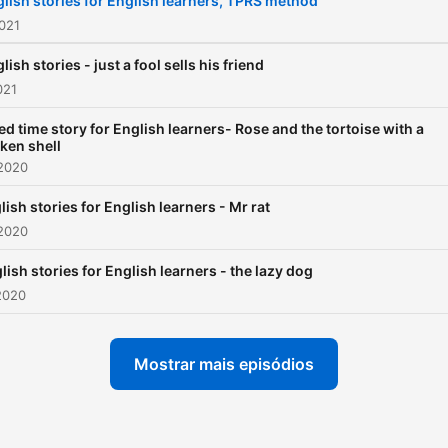
lish stories for English learners, TPRS method
2021
lish stories - just a fool sells his friend
021
ed time story for English learners- Rose and the tortoise with a
ken shell
 2020
lish stories for English learners - Mr rat
 2020
lish stories for English learners - the lazy dog
2020
Mostrar mais episódios