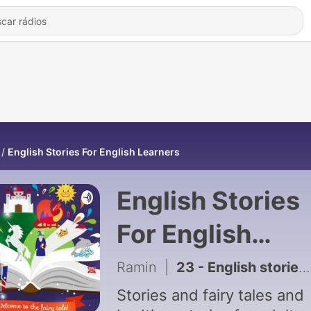
English Stories For English Learners
English Stories
For English
Learners de
Ramin
|
23 - English stories for English learners, TPRS method
Ramin
Stories and fairy tales and