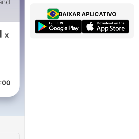
 and
BAIXAR APLICATIVO
1
x
:00