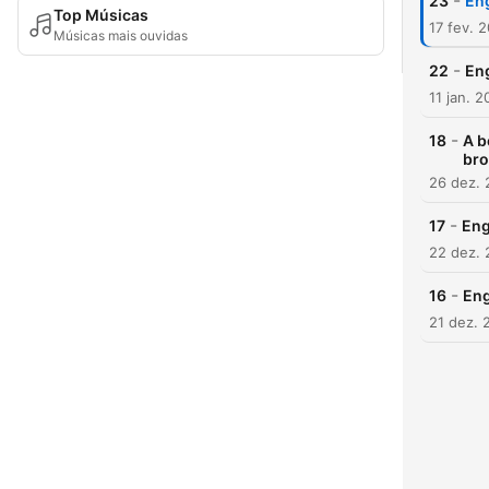
-
23
Eng
Top Músicas
17 fev. 
Músicas mais ouvidas
-
22
Eng
11 jan. 2
-
18
A b
bro
26 dez.
-
17
Eng
22 dez.
-
16
Eng
21 dez. 