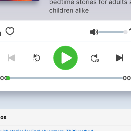
bedtime stories for adults
children alike
Volume
:00
00
ios