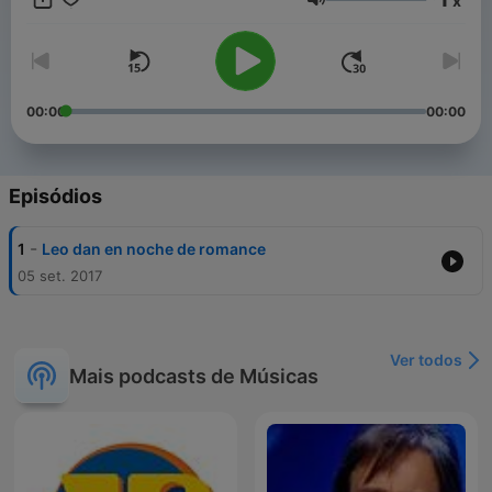
x
La radio que es para tì The radio That is for you
Volume
00:00
00:00
Episódios
-
1
Leo dan en noche de romance
05 set. 2017
Ver todos
Mais podcasts de Músicas