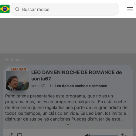
Podcasts
LEO DAN EN NOCHE DE ROMANCE de
sorita67
sorita67
|
1 - Leo dan en noche de romance
Permitanme presentarles este programa, que no es un
programa más, no es un programa cualquiera. En esta noche
de Romance quiero regalarles una parte de un gran artista de
todos los tiempos, un clásico en vida. Es Leo Dan, los invito a
disfrutar de sus bellas canciones Puedes disfrutar de este
programa y de música romántica en Soritaradio1.blogspot.com
O descarga nuestra aplicación Soritaradio Somos SoritaRadio
1