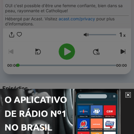
OUI c'est possible d'être une femme confiante, bien dans sa
peau, rayonnante et Catholique!
Hébergé par Acast. Visitez
acast.com/privacy
pour plus
d'informations.
1
x
Volume
00:00
00:00
Episódios
-
36
Vivre l'épreuve du deuil avec Jésus
02 nov. 2025
-
35
Témoin, moi ? Oui, depuis ton baptême !
19 out. 2025