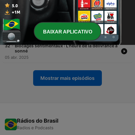
-
34
Comment faire face à ses croyances limitantes
04 out. 2025
-
33
Ton "moi" mets en échec ta puissance spirituelle
BAIXAR APLICATIVO
06 jul. 2025
-
32
Blocages sentimentaux : L'heure de la délivrance a
sonné
05 abr. 2025
Mostrar mais episódios
Rádios do Brasil
Radios e Podcasts