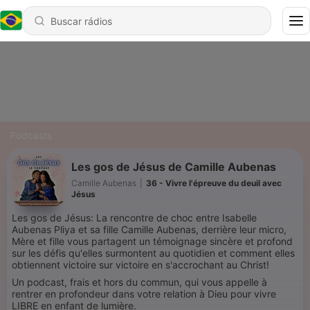
Podcasts
Les gos de Jésus de Camille Aubenas
Camille Aubenas
|
36 - Vivre l'épreuve du deuil avec
Jésus
Les gos de Jésus: La rencontre de choc entre Isabelle
Aubenas Pliya et sa fille Camille Aubenas, derrière leur micro,
Mère et fille vous partagent un témoignage sincère et profond
sur les défis qu'elles surmontent au quotidien et comment elles
obtiennent victoire sur victoire en s'accrochant au Christ!
Un podcast, frais et hors du commun, qui vous appelle à
rentrer en profondeur dans votre relation à Dieu pour vivre
LIBRE en enfant de lumière.