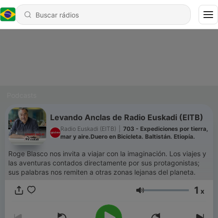
Podcasts
Levando Anclas de Radio Euskadi (EITB)
Radio Euskadi (EITB)
|
703 - Expediciones por tierra,
mar y aire.Duero en Bicicleta. Baltistán. Etiopía.
Roge Blasco nos invita a viajar con la imaginación. Los viajes y
las aventuras contados directamente por sus protagonistas;
sus palabras nos remiten a otras zonas lejanas del planeta.
1
x
Volume