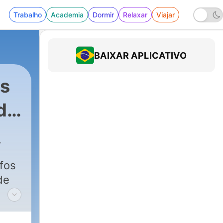
Trabalho
Academia
Dormir
Relaxar
Viajar
BAIXAR APLICATIVO
ns
de
fos
de