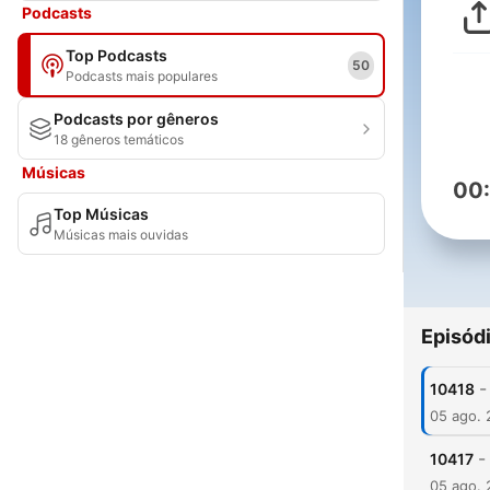
Podcasts
Top Podcasts
50
Podcasts mais populares
Podcasts por gêneros
18 gêneros temáticos
Músicas
00
Top Músicas
Músicas mais ouvidas
Episód
-
10418
05 ago.
-
10417
05 ago.