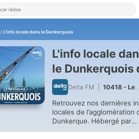
L'info locale dans le Dunkerquois
L'info locale da
le Dunkerquois 
Delta FM
Delta FM
|
10418 - Le journal du mercredi 05 août 2026, edition de 18h00
Retrouvez nos dernières in
locales de l’agglomération 
Dunkerque. Hébergé par
Ausha. Visitez