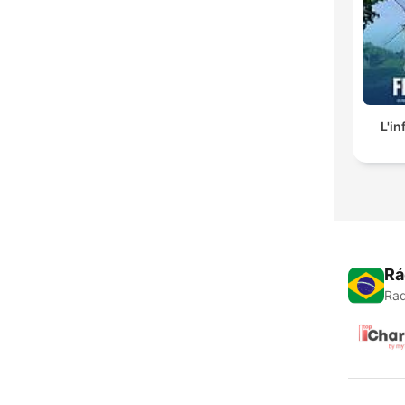
L'in
Rá
Rad