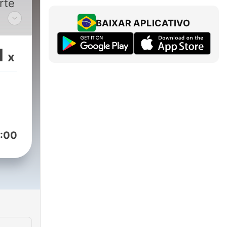
rte
BAIXAR APLICATIVO
ion
ie
1
x
illi
a,
:00