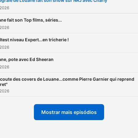
tégrale de Louane fait son show sur NRJ avec Charly
 2026
ne fait son Top films, séries...
 2026
test niveau Expert...en tricherie !
 2026
ne, pote avec Ed Sheeran
 2026
coute des covers de Louane...comme Pierre Garnier qui reprend
ret"
 2026
Mostrar mais episódios