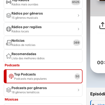
6525
Rádios mais ouvidas
Rádios por gêneros
15 gêneros musicais
Rádios por regiões
Rádios locais
Notícias
369
Rádios de notícias
Recomendadas
Lista das melhores rádios
00
Podcasts
Top Podcasts
50
Podcasts mais populares
Podcasts por gêneros
18 gêneros temáticos
Episód
Músicas