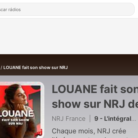
LOUANE fait son show sur NRJ
LOUANE fait so
show sur NRJ d
NRJ France
NRJ France
|
9 - L'intégrale de Louane fait son show sur NRJ avec Charly
Chaque mois, NRJ crée