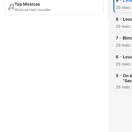
-
9
L'in
Top Músicas
29 maio
Músicas mais ouvidas
-
8
Loua
29 maio
-
7
Blind
29 maio
-
6
Loua
29 maio
-
5
On é
"Sec
29 maio