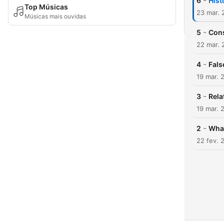
-
6
Hist
Top Músicas
23 mar. 
Músicas mais ouvidas
-
5
Cons
22 mar. 
-
4
Fal
19 mar. 
-
3
Rela
19 mar. 
-
2
What
22 fev. 