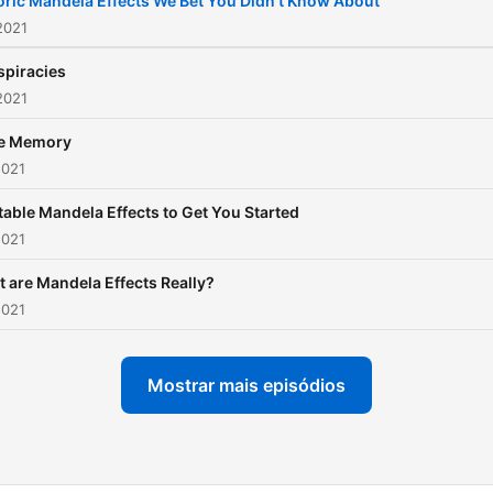
oric Mandela Effects We Bet You Didn’t Know About
2021
piracies
2021
se Memory
2021
table Mandela Effects to Get You Started
2021
 are Mandela Effects Really?
2021
Mostrar mais episódios