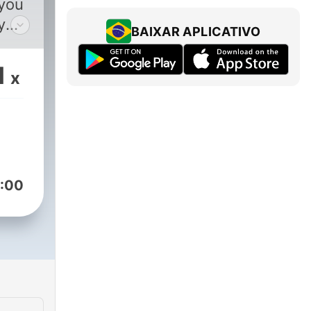
 you
y
BAIXAR APLICATIVO
and
 THE
1
x
:00