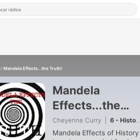
Mandela Effects...the Truth!
Mandela
Effects...the
Truth! de
Cheyenne Curry
|
6 - Historic Mandela Effects We Bet You Didn’t Know About
Cheyenne Curr
Mandela Effects of History