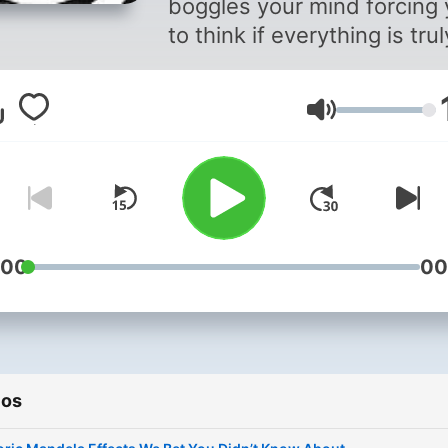
boggles your mind forcing
to think if everything is trul
real. The reality you know 
trust is STABBING YOU IN
Volume
BACK! *dun dun duuuuun*
(Disclaimer- you will not
literally get stabbed in the
back, or will you...)
:00
00
ios