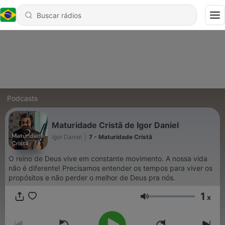
Podcasts
Maturidade Cristã de Igor Daniel
Igor Daniel
|
7 - Maturidade Cristã
O reino de Deus vive em constante movimento. A nossa vida
não é diferente! Precisamos entender os tempos para viver os
propósitos e não perder o melhor de Deus pra nós.
1
x
Volume