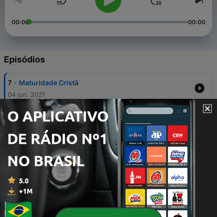
00:00
00:00
Episódios
-
7
Maturidade Cristã
04 jun. 2021
-
6
Pv7
07 jul. 2020
-
5
Comentario pv 6
06 jul. 2020
-
4
Bla bla
06 jul. 2020
-
3
Provérbios