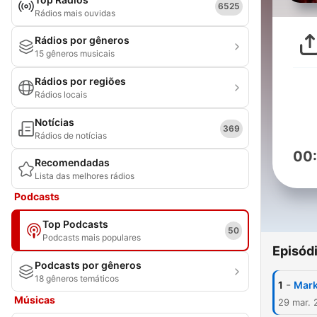
6525
Rádios mais ouvidas
Rádios por gêneros
15 gêneros musicais
Rádios por regiões
Rádios locais
Notícias
369
Rádios de notícias
00
Recomendadas
Lista das melhores rádios
Podcasts
Top Podcasts
50
Podcasts mais populares
Episód
Podcasts por gêneros
18 gêneros temáticos
-
1
Mark
Músicas
29 mar. 