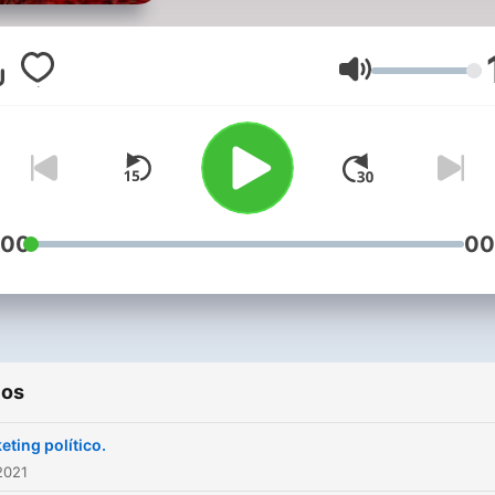
Volume
:00
00
ios
eting político.
2021