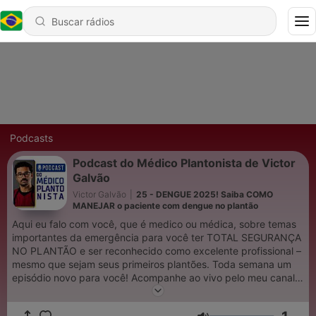
Podcasts
Podcast do Médico Plantonista de Victor
Galvão
Victor Galvão
|
25 - DENGUE 2025! Saiba COMO
MANEJAR o paciente com dengue no plantão
Aqui eu falo com você, que é medico ou médica, sobre temas
importantes da emergência para você ter TOTAL SEGURANÇA
NO PLANTÃO e ser reconhecido como excelente profissional –
mesmo que sejam seus primeiros plantões. Toda semana um
episódio novo para você! Acompanhe ao vivo pelo meu canal
do youtube: https://youtube.com/@victorhsgalvao