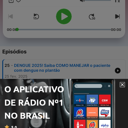
1
x
Volume
00:00
00:00
Episódios
-
25
DENGUE 2025! Saiba COMO MANEJAR o paciente
com dengue no plantão
25 fev. 2025
-
24
ACLS 2025 - Atualização COMPLETA | O médico
plantonista tem que saber disso!
18 fev. 2025
-
23
Cistite e o Sumário de Urina no plantão de
Emergência
11 fev. 2025