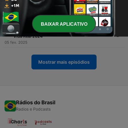
-
22
É normal ter medo de dar plantão | Medicina da
Vida Real 2024
05 fev. 2025
BAIXAR APLICATIVO
-
21
O paciente hiperglicêmico no plantão da
emergência: cetoacidose diabética | Medicina da
Vida Real 2024
05 fev. 2025
Mostrar mais episódios
Rádios do Brasil
Radios e Podcasts