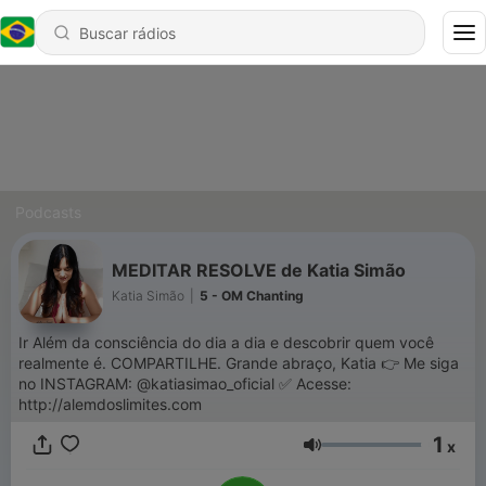
Podcasts
MEDITAR RESOLVE de Katia Simão
Katia Simão
|
5 - OM Chanting
Ir Além da consciência do dia a dia e descobrir quem você
realmente é. COMPARTILHE. Grande abraço, Katia 👉 Me siga
no INSTAGRAM: @katiasimao_oficial ✅ Acesse:
http://alemdoslimites.com
1
x
Volume