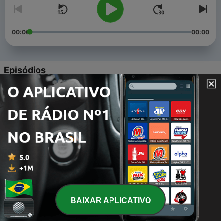
00:00
00:00
Episódios
-
5
OM Chanting
06 fev. 2021
-
3
🍓O PODER DO SEU PRATO!
29 nov. 2019
-
2
🛑PORQUE ENVELHECEMOS?
24 out. 2019
-
1
🛑 COLÁGENO - LENHA VERDADEIRA PARA A SUA
FOGUEIRA
BAIXAR APLICATIVO
24 out. 2019