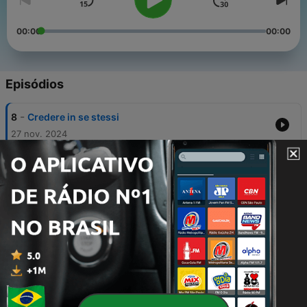
00:00
00:00
Episódios
-
8
Credere in se stessi
27 nov. 2024
-
7
La Meditazione del Tramonto
28 maio 2020
-
6
La meditazione della pioggia la mare
22 maio 2020
-
5
Il RILASSAMENTO della SCALA
29 mar. 2020
-
4
Rilassamento Progressivo Neuromuscolare