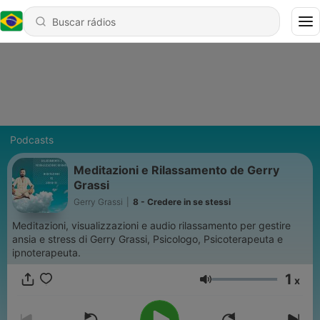
Podcasts
Meditazioni e Rilassamento de Gerry
Grassi
Gerry Grassi
|
8 - Credere in se stessi
Meditazioni, visualizzazioni e audio rilassamento per gestire
ansia e stress di Gerry Grassi, Psicologo, Psicoterapeuta e
ipnoterapeuta.
1
x
Volume