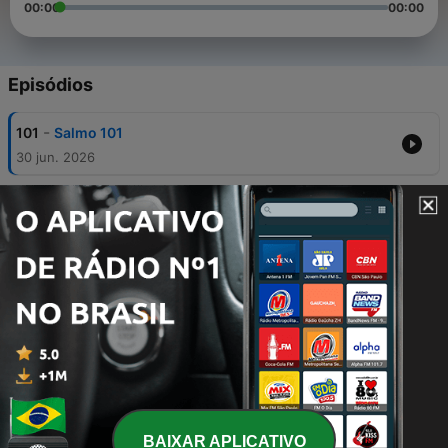
00:00
00:00
Episódios
-
101
Salmo 101
30 jun. 2026
-
100
Seja ousado!
25 mar. 2026
-
99
Final Feliz
17 mar. 2026
-
98
Salmo 121
02 fev. 2026
-
97
Ansioso? Seja cheio de paz!
21 nov. 2025
BAIXAR APLICATIVO