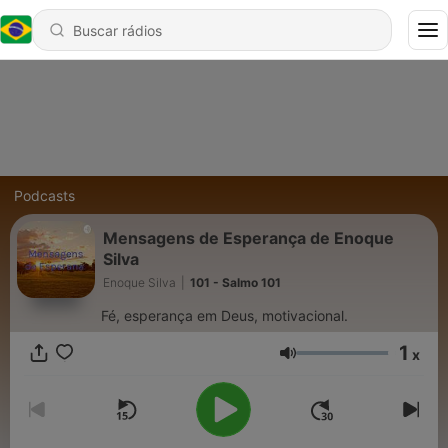
Podcasts
Mensagens de Esperança de Enoque
Silva
Enoque Silva
|
101 - Salmo 101
Fé, esperança em Deus, motivacional.
1
x
Volume