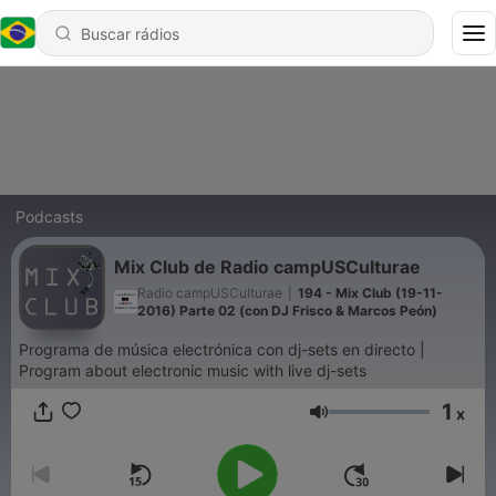
Podcasts
Mix Club de Radio campUSCulturae
Radio campUSCulturae
|
194 - Mix Club (19-11-
2016) Parte 02 (con DJ Frisco & Marcos Peón)
Programa de música electrónica con dj-sets en directo |
Program about electronic music with live dj-sets
1
x
Volume