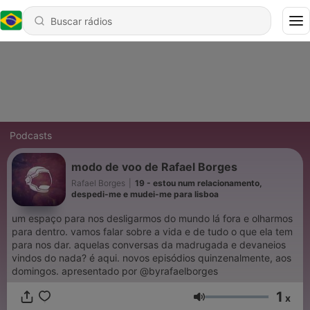
Podcasts
modo de voo de Rafael Borges
Rafael Borges
|
19 - estou num relacionamento,
despedi-me e mudei-me para lisboa
um espaço para nos desligarmos do mundo lá fora e olharmos
para dentro. vamos falar sobre a vida e de tudo o que ela tem
para nos dar. aquelas conversas da madrugada e devaneios
vindos do nada? é aqui. novos episódios quinzenalmente, aos
domingos. apresentado por @byrafaelborges
1
x
Volume