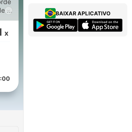
orde
e la
BAIXAR APLICATIVO
leza
e
1
x
sa.
en
abía
a,
:00
pezó
ras
ue