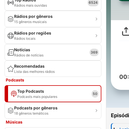
6524
Rádios mais ouvidas
Rádios por gêneros
15 gêneros musicais
Rádios por regiões
Rádios locais
Notícias
369
Rádios de notícias
Recomendadas
Lista das melhores rádios
00
Podcasts
Top Podcasts
50
Podcasts mais populares
Podcasts por gêneros
18 gêneros temáticos
Episód
Músicas