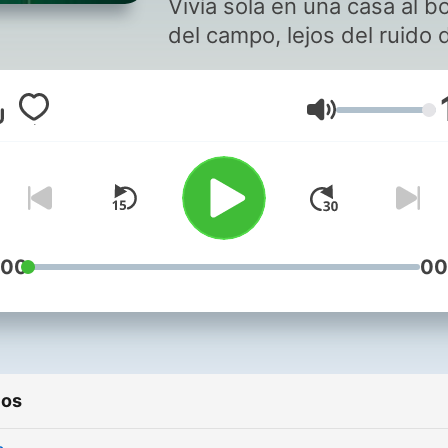
Vivía sola en una casa al b
del campo, lejos del ruido d
ciudad, rodeada de natura
y silencio. Tenía veintinuev
Volume
años y trabajaba desde ca
No creía en fantasmas, ni 
cosas extrañas. Nunca le h
pasado nada fuera de lo
normal. Su vida era tranquil
incluso rutinaria. Pero todo
:00
00
cambió una noche que em
como cualquier otra.
Ese día por la tarde, mient
ios
preparaba café, la luz se f
de golpe. No fue un gran