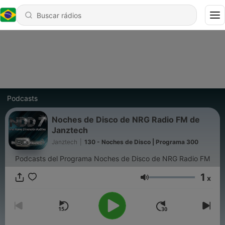
Podcasts
Noches de Disco de NRG Radio FM de
Janztech
Janztech
|
130 - Noches de Disco | Programa 300
Podcasts del Programa Noches de Disco de NRG Radio FM
1
x
Volume