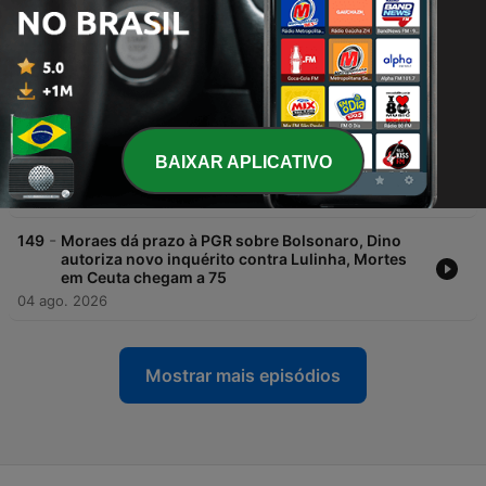
presidente diz não aceitar ingerência estrangeira
nas eleições e Lula e Alcolumbre se reúnem após
meses sem conversar.
05 ago. 2026
-
150
Sai nova pesquisa Quaest, termina prazo para as
convenções partidárias, mais uma crise
diplomática entre Brasil e Estados Unidos e
BAIXAR APLICATIVO
Banco Central anuncia hoje nova Selic.
05 ago. 2026
-
149
Moraes dá prazo à PGR sobre Bolsonaro, Dino
autoriza novo inquérito contra Lulinha, Mortes
em Ceuta chegam a 75
04 ago. 2026
Mostrar mais episódios