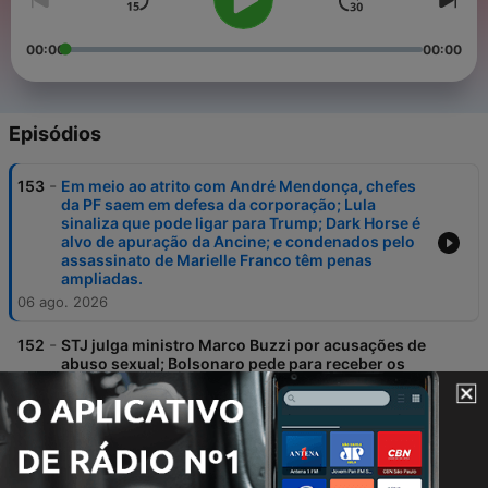
00:00
00:00
Episódios
-
153
Em meio ao atrito com André Mendonça, chefes
da PF saem em defesa da corporação; Lula
sinaliza que pode ligar para Trump; Dark Horse é
alvo de apuração da Ancine; e condenados pelo
assassinato de Marielle Franco têm penas
ampliadas.
06 ago. 2026
-
152
STJ julga ministro Marco Buzzi por acusações de
abuso sexual; Bolsonaro pede para receber os
filhos no Dia dos Pais; e Banco Central reduz a
taxa de juros.
06 ago. 2026
-
151
Flávio Bolsonaro anuncia Alfredo Gaspar como
vice, Marcola deixa a campanha de Lula,