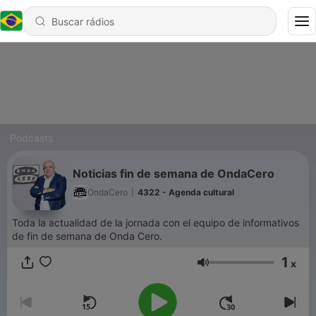
Podcasts
Noticias fin de semana de OndaCero
OndaCero
|
4322 - Agenda cultural
Toda la actualidad de la jornada con el equipo de informativos
de fin de semana de Onda Cero.
1
x
Volume