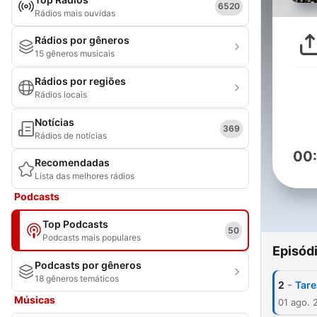
6520
Rádios mais ouvidas
Rádios por gêneros
15 gêneros musicais
Rádios por regiões
Rádios locais
Notícias
369
Rádios de notícias
00
Recomendadas
Lista das melhores rádios
Podcasts
Top Podcasts
50
Podcasts mais populares
Episód
Podcasts por gêneros
18 gêneros temáticos
-
2
Tare
Músicas
01 ago. 