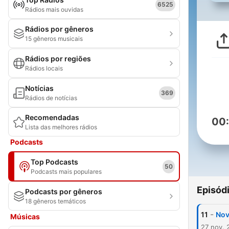
6525
Rádios mais ouvidas
Rádios por gêneros
15 gêneros musicais
Rádios por regiões
Rádios locais
Notícias
369
Rádios de notícias
Recomendadas
00
Lista das melhores rádios
Podcasts
Top Podcasts
50
Podcasts mais populares
Episód
Podcasts por gêneros
18 gêneros temáticos
-
11
Nov
Músicas
27 nov. 